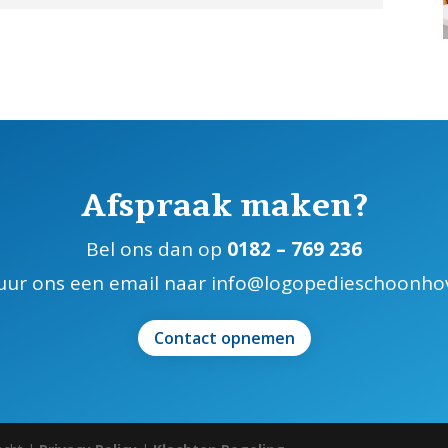
Afspraak maken?
Bel ons dan op
0182 – 769 236
uur ons een email naar info@logopedieschoonho
Contact opnemen